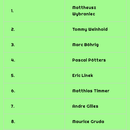
Mattheusz
1.
Wybraniec
2.
Tommy Weinhold
3.
Marc Böhrig
4.
Pascal Pötters
5.
Eric Linek
6.
Matthias Timmer
7.
Andre Gilles
8.
Maurice Gruda