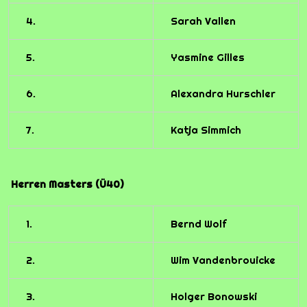
4.
Sarah Vallen
5.
Yasmine Gilles
6.
Alexandra Hurschler
7.
Katja Simmich
Herren Masters (Ü40)
1.
Bernd Wolf
2.
Wim Vandenbrouicke
3.
Holger Bonowski