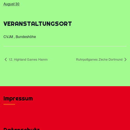
August 30
VERANSTALTUNGSORT
CVJM , Bundeshöhe
12. Highland Games Hamm
Ruhrpottgames Zeche Dortmund
Impressum
Datenschutz