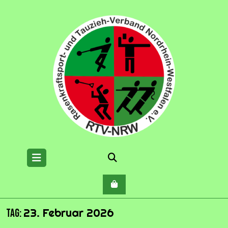
Skip
to
content
Open
Menu
23. Februar 2026
Tag: