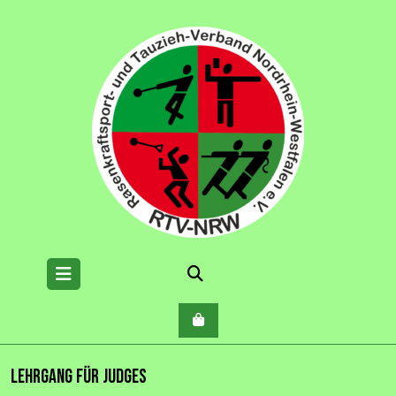
Skip
to
content
Open
Menu
Lehrgang für Judges