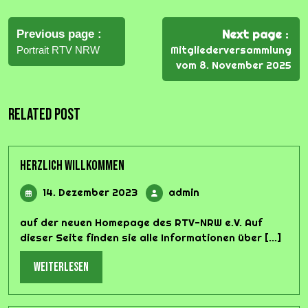
Beitrags-
Navigation
Next page
Previous page
Mitgliederversammlung
Portrait RTV NRW
vom 8. November 2025
Related Post
Herzlich Willkommen
14.
admin
14. Dezember 2023
admin
Dezember
2023
auf der neuen Homepage des RTV-NRW e.V. Auf
dieser Seite finden sie alle Informationen über [...]
weiterlesen
weiterlesen