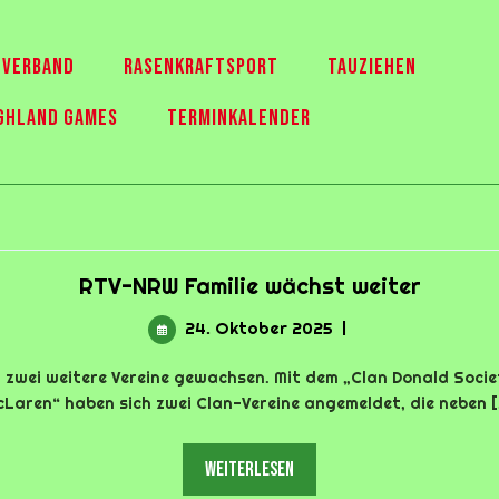
 VERBAND
RASENKRAFTSPORT
TAUZIEHEN
GHLAND GAMES
TERMINKALENDER
RTV-
RTV-NRW Familie wächst weiter
NRW
24.
24. Oktober 2025
|
Familie
Oktober
wächs
2025
 zwei weitere Vereine gewachsen. Mit dem „Clan Donald Socie
weiter
Laren“ haben sich zwei Clan-Vereine angemeldet, die neben [.
weiterlesen
weiterlesen