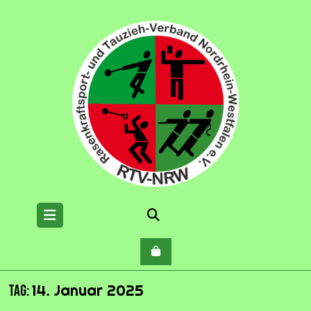
Skip
to
content
Open
Menu
14. Januar 2025
Tag: