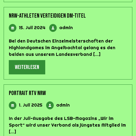
NRW-Athleten verteidigen DM-Titel
15.
admin
15. Juli 2024
admin
Juli
2024
Bei den Deutschen Einzelmeisterschaften der
Highlandgames im Angelbachtal gelang es den
beiden aus unserem Landesverband [...]
weiterlesen
weiterlesen
Portrait RTV NRW
1.
admin
1. Juli 2025
admin
Juli
2025
In der Juli-Ausgabe des LSB-Magazins „Wir im
Sport“ wird unser Verband als jüngstes Mitglied im
[...]