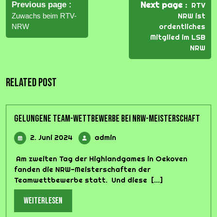
Navigation
Next page
Previous page
RTV
NRW ist
Zuwachs beim RTV-
ordentliches
NRW
Mitglied im LSB
NRW
Related Post
Gelungene Team-Wettbewerbe bei NRW-Meisterschaft
2.
admin
2. Juni 2024
admin
Juni
2024
Am zweiten Tag der Highlandgames in Oekoven
fanden die NRW-Meisterschaften der
Teamwettbewerbe statt. Und diese [...]
weiterlesen
weiterlesen