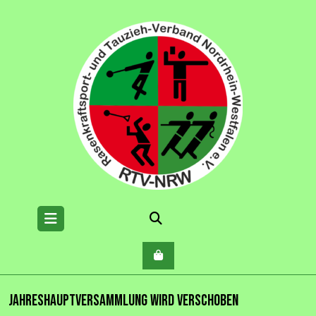
Skip
to
content
Open
Menu
Jahreshauptversammlung wird verschoben